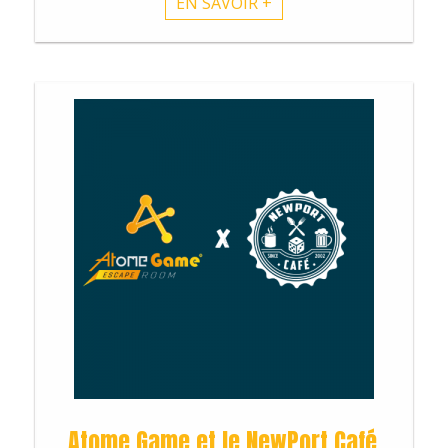
EN SAVOIR +
Atome Game et le NewPort Café