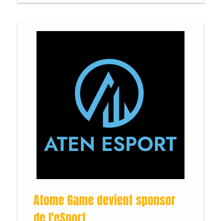
Atome Game devient sponsor
de l'eSport