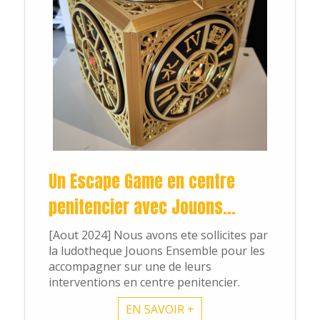
Nos rooms
elle salle choisi
Un Escape Game en centre
penitencier avec Jouons...
[Aout 2024] Nous avons ete sollicites par
scape box apé
la ludotheque Jouons Ensemble pour les
accompagner sur une de leurs
interventions en centre penitencier.
EN SAVOIR +