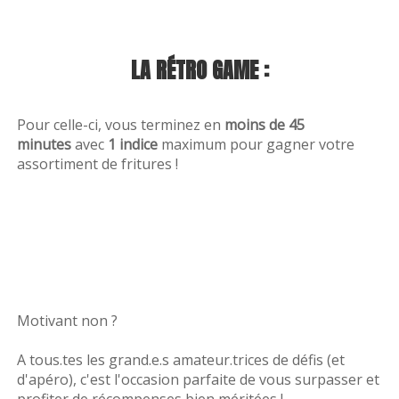
Dossiers
LA RÉTRO GAME :
Pour celle-ci, vous terminez en
moins de 45
minutes
avec
1 indice
maximum pour gagner votre
L'énigme du we
assortiment de fritures !
Boutique
Motivant non ?
A tous.tes les grand.e.s amateur.trices de défis (et
d'apéro), c'est l'occasion parfaite de vous surpasser et
profiter de récompenses bien méritées !