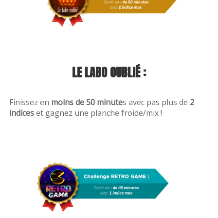
Blog
LE LABO OUBLIÉ :
Finissez en
moins de 50 minute
s avec pas plus de
2
indices
et gagnez une planche froide/mix !
Actus