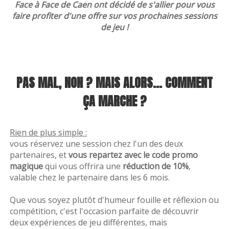
Nos rooms
Face à Face de Caen ont décidé de s'allier pour vous
faire profiter d'une offre sur vos prochaines sessions
de jeu !
PAS MAL, NON ? MAIS ALORS... COMMENT
elle salle choisi
ÇA MARCHE ?
Rien de plus simple :
vous réservez une session chez l'un des deux
partenaires, et
vous repartez avec le code promo
magique
qui vous offrira une
réduction de 10%
,
scape box apé
valable chez le partenaire dans les 6 mois.
Que vous soyez plutôt d'humeur fouille et réflexion ou
compétition, c'est l'occasion parfaite de découvrir
deux expériences de jeu différentes, mais